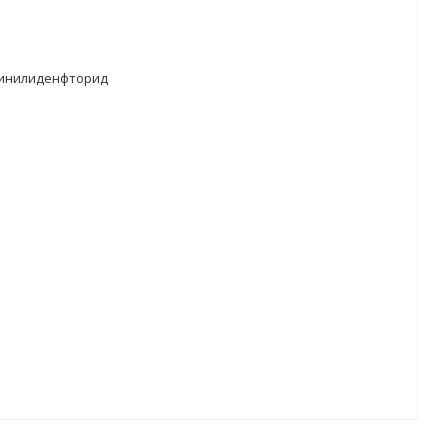
инилиденфторид