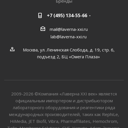
Бренды
+7 (495) 134-55-66
mail@laverna-xxi.ru
lab@laverna-xxi.ru
Москва, ул. Ленинская Слобода, д. 19, стр. 6,
подъезд 2, БЦ «Омега Плаза»
2009-2026 ©Компания «Лаверна XXI век» является
официальным импортером и дистрибьютором
лабораторного оборудования и реагентики ряда
международных производителей, таких как RephiLe,
HiMedia, JET Biofil, Vibra, Pharmaffiliates, Hemochrom,
Tailin, Membrane Solutions, GVS, Yamato, Adam, Эконикс-