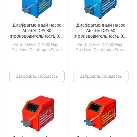
Диафрагменный насос
Диафрагменный насос
AliFit® DPA 30
AliFit® DPA 60
(производительность 0.9-
(производительность 0.9-
30.0 л/ч)
60.0 л/ч)
Alioth AliFit® DPA 30 High-
Alioth AliFit® DPA 60 High-
Precision Diaphragm Pump
Precision Diaphragm Pump
Запросить стоимость
Запросить стоимость