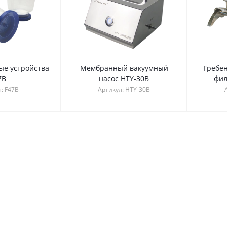
е устройства
Мембранный вакуумный
Гребе
7B
насос HTY-30B
фил
л:
F47B
Артикул:
HTY-30B