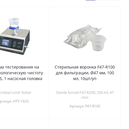
ма тестирования на
Стерильная воронка F47-R100
ологическую чистоту
для фильтрации, Ø47 мм, 100
S, 1 насосная головка
мл, 10шт/уп
robial Limit Tester
Sterile funnel F47-R250, 250 ml, 47
mm
ртикул:
HTY-102S
Артикул:
F47-R100