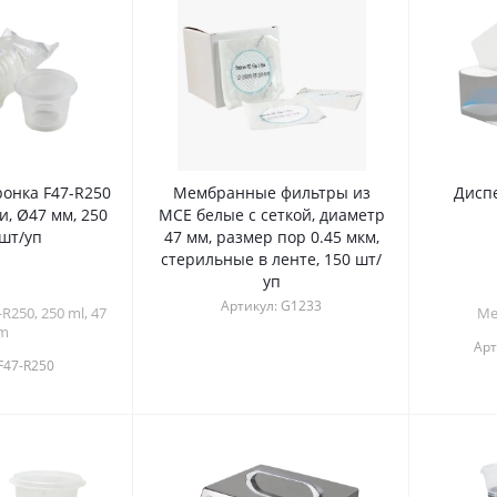
онка F47-R250
Мембранные фильтры из
Дисп
, Ø47 мм, 250
MCE белые с сеткой, диаметр
 шт/уп
47 мм, размер пор 0.45 мкм,
стерильные в ленте, 150 шт/
уп
Артикул:
G1233
-R250, 250 ml, 47
Me
m
Арт
F47-R250