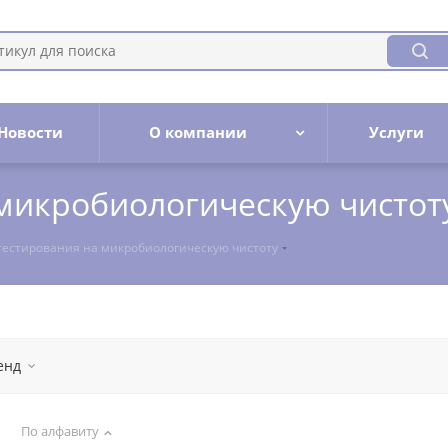
Новости
О компании
Услуги
 микробиологическую чистот
тестирования на микробиологическую чистоту
енд
По алфавиту