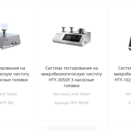
ирования на
Система тестирования на
Систе
ескую чистоту
микробиологическую чистоту
микроби
осные головки
HTY-305SP, 3 насосные
HTY-102
головки
imit Tester
Microbial Limit Tester
Mic
HTY-302
Артикул:
HTY-305SP
А