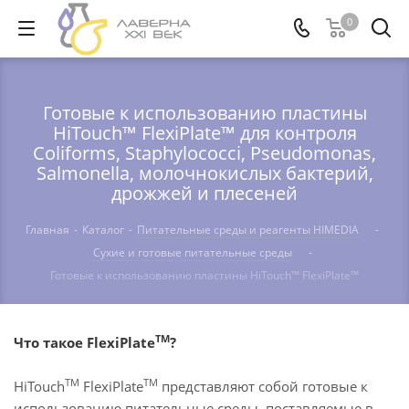
0
Готовые к использованию пластины
HiTouch™ FlexiPlate™ для контроля
Coliforms, Staphylococci, Pseudomonas,
Salmonella, молочнокислых бактерий,
дрожжей и плесеней
Главная
-
Каталог
-
Питательные среды и реагенты HIMEDIA
-
Сухие и готовые питательные среды
-
Готовые к использованию пластины HiTouch™ FlexiPlate™
ТМ
Что такое FlexiPlate
?
ТМ
TM
HiTouch
FlexiPlate
представляют собой готовые к
использованию питательные среды, поставляемые в