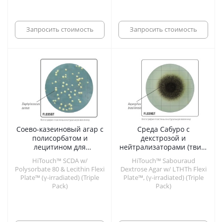
Запросить стоимость
Запросить стоимость
Соево-казеиновый агар с
Среда Сабуро с
полисорбатом и
декстрозой и
лецитином для
нейтрализаторами (твин,
определения
лецитин, гистидин,
HiTouch™ SCDA w/
HiTouch™ Sabouraud
эффективности
тиосульфат) для
Polysorbate 80 & Lecithin Flexi
Dextrose Agar w/ LTHTh Flexi
дезинфекции (γ-
гигиенического
Plate™ (γ-irradiated) (Triple
Plate™, (γ-irradiated) (Triple
облученная, в тройной
мониторинга (γ-
Pack)
Pack)
упаковке)
облученная, в тройной
упаковке)