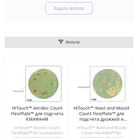
Задать вопрос
Фильтр
HiTouch™ Aerobic Count
HiTouch™ Yeast and Mould
FlexiPlate™ для подсчета
Count FlexiPlate™ для
КМАФАнМ
подсчета дрожжей и
плесени
HiTouch™ Aerobic Count
HiTouch™ Yeast and Mould
FlexiPlate™ for enumeration
Count FlexiPlate™ for