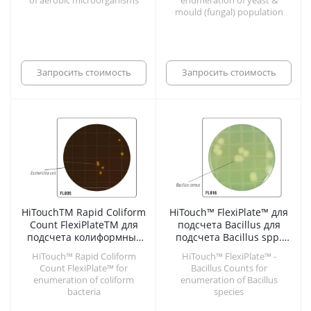
of aerobic microorganisms
enumeration of yeast &
mould (fungal) population
Запросить стоимость
Запросить стоимость
HiTouchTM Rapid Coliform
HiTouch™ FlexiPlate™ для
Count FlexiPlateTM для
подсчета Bacillus для
подсчета колиформных
подсчета Bacillus spp.
бактерий (ускоренный
селективная
HiTouch™ Rapid Coliform
HiTouch™ FlexiPlate™ -
метод)
Count FlexiPlate™ for
Bacillus Counts for
enumeration of coliform
enumeration of Bacillus
bacteria
species