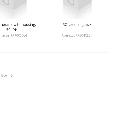
brane with housing,
RO cleaning pack
50LPH
тикул:
RAR0050LG
Артикул:
RR504CL01
Все