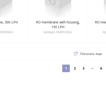
e, 300 LPH
RO membrane with housing,
RO mem
150 LPH
AR03H0L0
Артикул:
RAR01H0LG
Ар
Показать еще
1
2
3
6