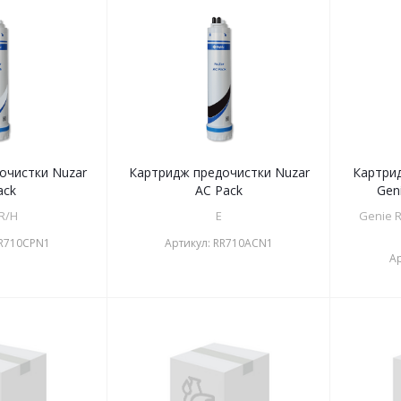
очистки Nuzar
Картридж предочистки Nuzar
Картри
ack
AC Pack
Gen
R/H
E
Genie R
R710CPN1
Артикул:
RR710ACN1
А