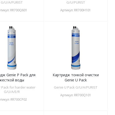
G/U/A/PURIST
G/U/PURIST
тикул:
RR700Q601
Артикул:
RR700H101
дж Genie P Pack для
Картридж тонкой очистки
жесткой воды
Genie U Pack
 Pack for harder water
Genie U Pack G/U/A/PURIST
G/U/A/E/R
Артикул:
RR700Q101
тикул:
RR700CP02