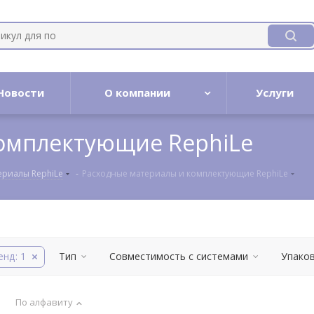
Новости
О компании
Услуги
омплектующие RephiLe
ериалы RephiLe
-
Расходные материалы и комплектующие RephiLe
енд
: 1
Тип
Совместимость с системами
Упако
По алфавиту