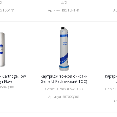
Q
U/Q
R710Q1N1
Артикул:
RR710H1N1
Ар
 Cartridge, low
Картридж тонкой очистки
Картри
gh Flow
Genie U Pack (низкий TOC)
R504Q301
Genie U Pack (Low TOC)
Genie P
Артикул:
RR700Q301
Ар