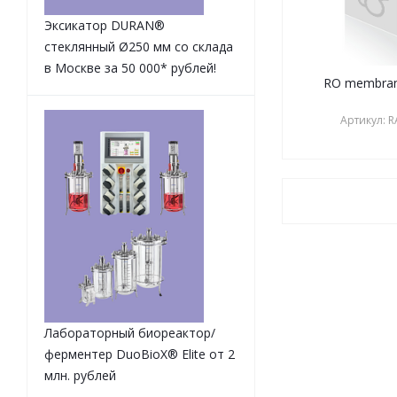
Эксикатор DURAN®
стеклянный Ø250 мм со склада
в Москве за 50 000* рублей!
RO membran
Артикул:
R
Лабораторный биореактор/
ферментер DuoBioX® Elite от 2
млн. рублей