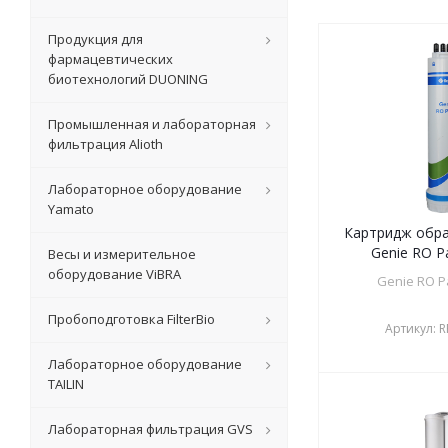
Продукция для
фармацевтических
биотехнологий DUONING
Промышленная и лабораторная
фильтрация Alioth
Лабораторное оборудование
Yamato
Картридж обра
Genie RO Pa
Весы и измерительное
оборудование ViBRA
Genie RO Pa
Пробоподготовка FilterBio
Артикул:
R
Лабораторное оборудование
TAILIN
Лабораторная фильтрация GVS