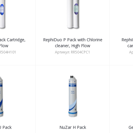
ck Cartridge,
RephiDuo P Pack with Chlorine
Rephi
Flow
cleaner, High Flow
ca
R504H101
Артикул:
RR504CPC1
Ар
U Pack
NuZar H Pack
Ge