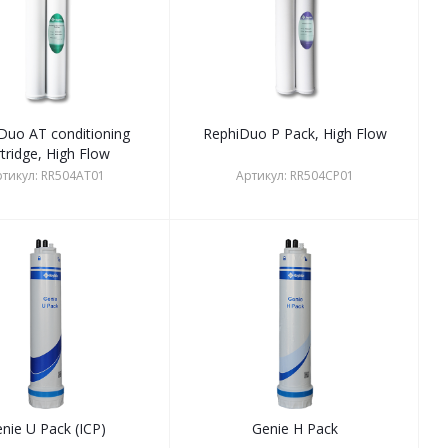
Duo AT conditioning
RephiDuo P Pack, High Flow
rtridge, High Flow
тикул:
RR504AT01
Артикул:
RR504CP01
nie U Pack (ICP)
Genie H Pack