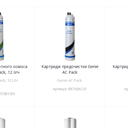
тного осмоса
Картридж предочистки Genie
Картрид
ck, 12 л/ч
AC Pack
ck, 12 L/H
Genie AC Pack
Артикул:
RR700AC01
Ар
R70R1001