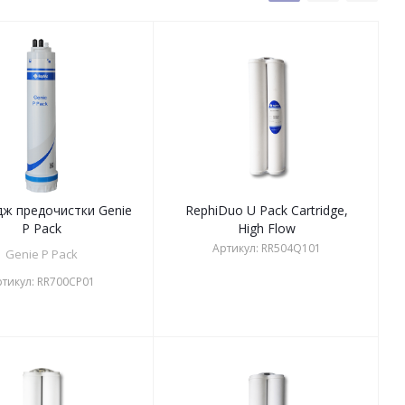
ж предочистки Genie
RephiDuo U Pack Cartridge,
P Pack
High Flow
Артикул:
RR504Q101
Genie P Pack
тикул:
RR700CP01