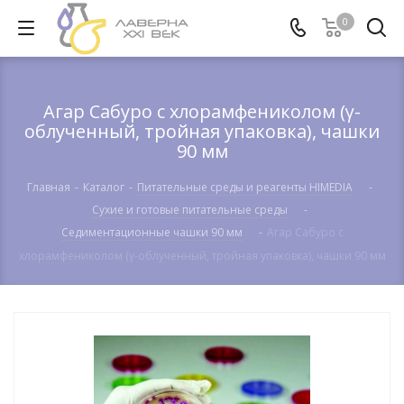
0
Агар Сабуро с хлорамфениколом (γ-
облученный, тройная упаковка), чашки
90 мм
Главная
-
Каталог
-
Питательные среды и реагенты HIMEDIA
-
Сухие и готовые питательные среды
-
Cедиментационные чашки 90 мм
-
Агар Сабуро с
хлорамфениколом (γ-облученный, тройная упаковка), чашки 90 мм