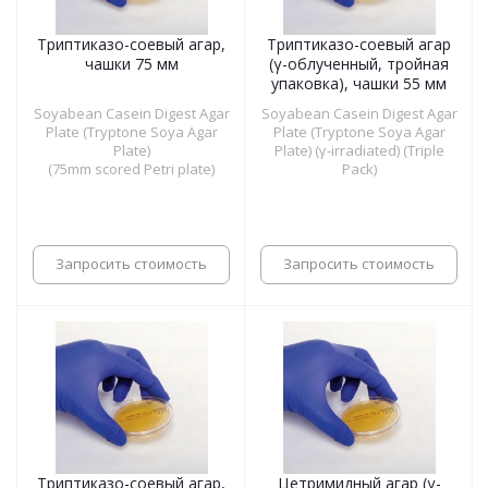
Триптиказо-соевый агар,
Триптиказо-соевый агар
чашки 75 мм
(γ-облученный, тройная
упаковка), чашки 55 мм
Soyabean Casein Digest Agar
Soyabean Casein Digest Agar
Plate (Tryptone Soya Agar
Plate (Tryptone Soya Agar
Plate)
Plate) (γ-irradiated) (Triple
(75mm scored Petri plate)
Pack)
Запросить стоимость
Запросить стоимость
Триптиказо-соевый агар,
Цетримидный агар (γ-