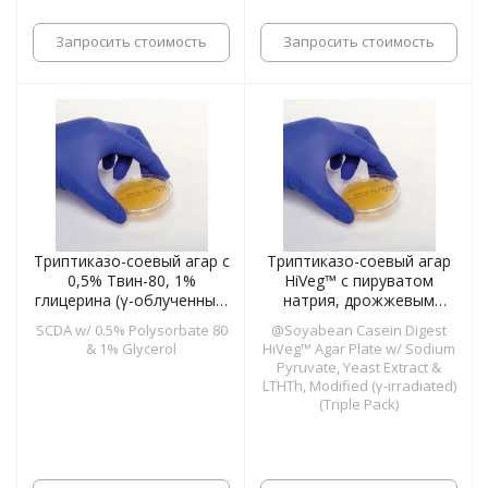
Запросить стоимость
Запросить стоимость
Триптиказо-соевый агар с
Триптиказо-соевый агар
0,5% Твин-80, 1%
HiVeg™ с пируватом
глицерина (γ-облученный,
натрия, дрожжевым
тройная упаковка), чашки
экстрактом и Твин-80,
SCDA w/ 0.5% Polysorbate 80
@Soyabean Casein Digest
55 мм
лецитином, гистидином,
& 1% Glycerol
HiVeg™ Agar Plate w/ Sodium
тиосульфатом,
Pyruvate, Yeast Extract &
модифицированный (γ-
LTHTh, Modified (γ-irradiated)
облученный, тройная
(Triple Pack)
упаковка), чашки 55 мм