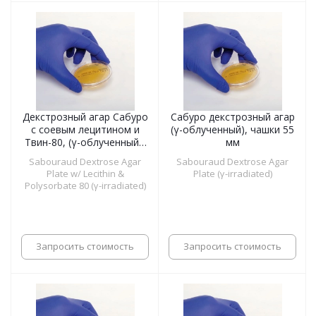
Декстрозный агар Сабуро
Сабуро декстрозный агар
с соевым лецитином и
(γ-облученный), чашки 55
Твин-80, (γ-облученный),
мм
чашки 55 мм
Sabouraud Dextrose Agar
Sabouraud Dextrose Agar
Plate w/ Lecithin &
Plate (γ-irradiated)
Polysorbate 80 (γ-irradiated)
Запросить стоимость
Запросить стоимость