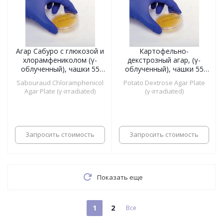
Агар Сабуро с глюкозой и
Картофельно-
хлорамфениколом (γ-
декстрозный агар, (γ-
облученный), чашки 55
облученный), чашки 55
мм
мм
Sabouraud Chloramphenicol
Potato Dextrose Agar Plate
Agar Plate (γ-irradiated)
(γ-irradiated)
Запросить стоимость
Запросить стоимость
Показать еще
1
2
Все