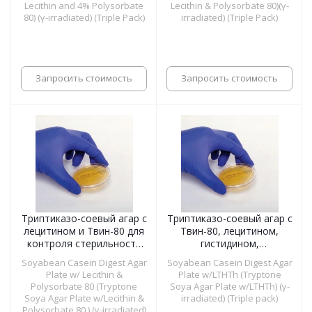
Lecithin and 4% Polysorbate
Lecithin & Polysorbate 80)(γ-
80) (γ-irradiated) (Triple Pack)
irradiated) (Triple Pack)
Запросить стоимость
Запросить стоимость
Триптиказо-соевый агар с
Триптиказо-соевый агар с
лецитином и Твин-80 для
Твин-80, лецитином,
контроля стерильности
гистидином,
(γ-облученный, тройная
тиосульфатом (чашка с
Soyabean Casein Digest Agar
Soyabean Casein Digest Agar
упаковка), чашки 55 мм
триптон-соевым агаром с
Plate w/ Lecithin &
Plate w/LTHTh (Tryptone
LTHTh) (γ-облученный,
Polysorbate 80 (Tryptone
Soya Agar Plate w/LTHTh) (γ-
тройная упаковка), чашки
Soya Agar Plate w/Lecithin &
irradiated) (Triple pack)
55 мм
Polysorbate 80 ) (γ-irradiated)