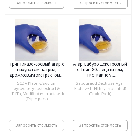
Запросить стоимость
Запросить стоимость
Триптиказо-соевый агар с
Агар Сабуро декстрозный
пируватом натрия,
с Твин-80, лецитином,
дрожжевым экстрактом и
гистидином,
Твин-80, лецитином,
тиосульфатом (γ-
SCDA Plate w/sodium
Sabouraud Dextrose Agar
гистидином,
облученный, тройная
pyruvate, yeast extract &
Plate w/ LTHTh (γ-irradiated)
тиосульфатом,
упаковка), чашки 55 мм
LTHTh, Modified (γ-irradiated)
(Triple Pack)
модифицированный (γ-
(Triple pack)
облученный, тройная
упаковка), чашки 55 мм
Запросить стоимость
Запросить стоимость