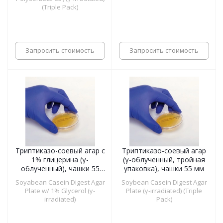
(Triple Pack)
Запросить стоимость
Запросить стоимость
Триптиказо-соевый агар с
Триптиказо-соевый агар
1% глицерина (γ-
(γ-облученный, тройная
облученный), чашки 55
упаковка), чашки 55 мм
мм
Soyabean Casein Digest Agar
Soybean Casein Digest Agar
Plate w/ 1% Glycerol (γ-
Plate (γ-irradiated) (Triple
irradiated)
Pack)