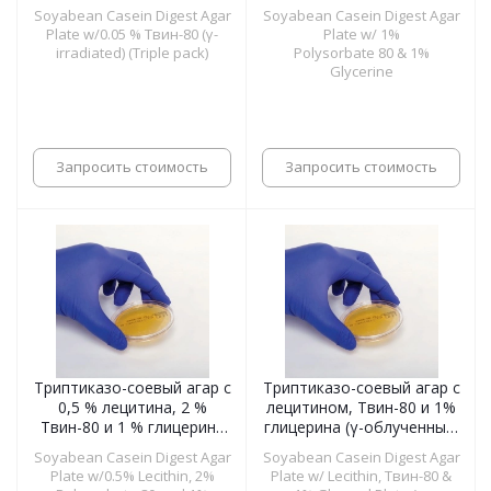
упаковка), чашки 55 мм
Soyabean Casein Digest Agar
Soyabean Casein Digest Agar
Plate w/0.05 % Твин-80 (γ-
Plate w/ 1%
irradiated) (Triple pack)
Polysorbate 80 & 1%
Glycerine
Запросить стоимость
Запросить стоимость
Триптиказо-соевый агар с
Триптиказо-соевый агар с
0,5 % лецитина, 2 %
лецитином, Твин-80 и 1%
Твин-80 и 1 % глицерина
глицерина (γ-облученный,
(γ-облученный, тройная
тройная упаковка), чашки
Soyabean Casein Digest Agar
Soyabean Casein Digest Agar
упаковка), чашки 55 мм
55 мм
Plate w/0.5% Lecithin, 2%
Plate w/ Lecithin, Твин-80 &