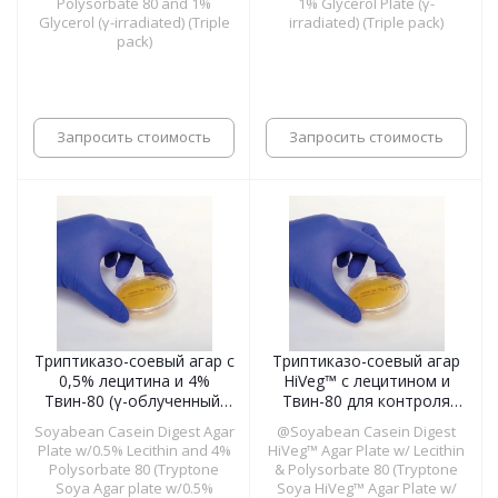
Polysorbate 80 and 1%
1% Glycerol Plate (γ-
Glycerol (γ-irradiated) (Triple
irradiated) (Triple pack)
pack)
Запросить стоимость
Запросить стоимость
Триптиказо-соевый агар с
Триптиказо-соевый агар
0,5% лецитина и 4%
HiVeg™ с лецитином и
Твин-80 (γ-облученный,
Твин-80 для контроля
тройная упаковка), чашки
стерильности (γ-
Soyabean Casein Digest Agar
@Soyabean Casein Digest
55 мм
облученный, тройная
Plate w/0.5% Lecithin and 4%
HiVeg™ Agar Plate w/ Lecithin
упаковка), чашки 55 мм
Polysorbate 80 (Tryptone
& Polysorbate 80 (Tryptone
Soya Agar plate w/0.5%
Soya HiVeg™ Agar Plate w/