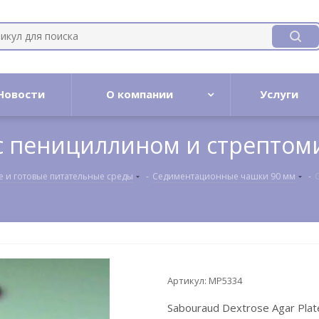
Новости
О компании
Услуги
 с пенициллином и стрептом
е и готовые питательные среды
-
Cедиментационные чашки 90 мм
-
Артикул:
MP5334
Sabouraud Dextrose Agar Plate