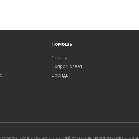
Помощь
Статьи
и
Вопрос-ответ
ар
Бренды
циальным импортером и дистрибьютором лабораторного обо