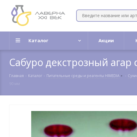
Каталог
Акции
Сабуро декстрозный агар
Главная
-
Каталог
-
Питательные среды и реагенты HIMEDIA
-
Сухи
90 мм