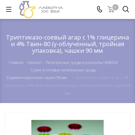
0
Триптиказо-соевый агар с 1% глицерина
и 4% Твин-80 (γ-облученный, тройная
упаковка), чашки 90 мм
Главная
-
Каталог
-
Питательные среды и реагенты HIMEDIA
-
Сухие и готовые питательные среды
-
Cедиментационные чашки 90 мм
-
Триптиказо-соевый агар с 1%
глицерина и 4% Твин-80 (γ-облученный, тройная упаковка), чашки 90
мм