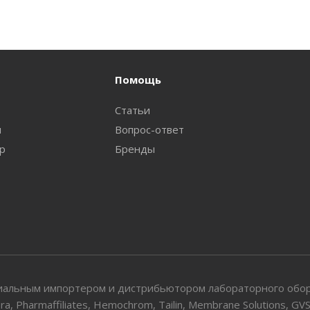
Помощь
Статьи
и
Вопрос-ответ
ар
Бренды
циальным импортером и дистрибьютором лабораторного обо
bra, Pharmaffiliates, Hemochrom, Tailin, Membrane Solutions, G