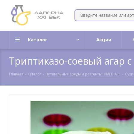
Каталог
Акции
Триптиказо-соевый агар с
Главная
-
Каталог
-
Питательные среды и реагенты HIMEDIA
-
Сухи