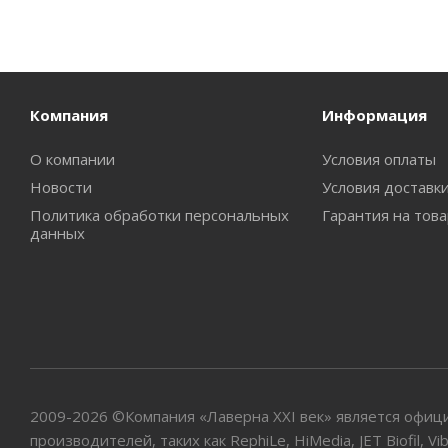
Компания
Информация
О компании
Условия оплаты
Новости
Условия доставк
Политика обработки персональных
Гарантия на тов
данных
2009-2026 ©Компания «Лаверна XXI век» является офи
производителей, таких как RephiLe, HiMedia, JET Biofil, Vi