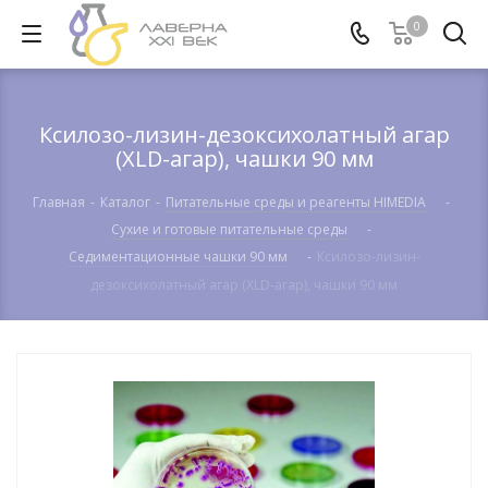
0
Ксилозо-лизин-дезоксихолатный агар
(XLD-агар), чашки 90 мм
Главная
-
Каталог
-
Питательные среды и реагенты HIMEDIA
-
Сухие и готовые питательные среды
-
Cедиментационные чашки 90 мм
-
Ксилозо-лизин-
дезоксихолатный агар (XLD-агар), чашки 90 мм