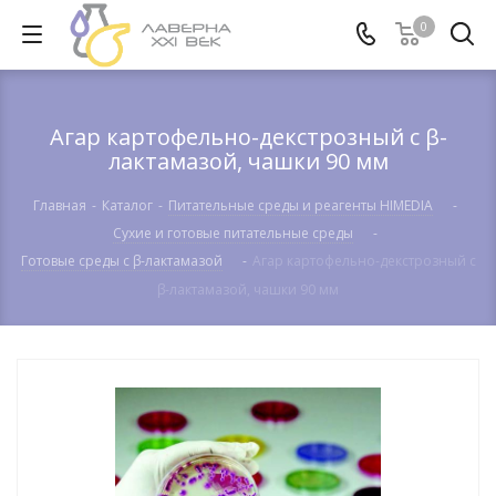
0
Агар картофельно-декстрозный с β-
лактамазой, чашки 90 мм
Главная
-
Каталог
-
Питательные среды и реагенты HIMEDIA
-
Сухие и готовые питательные среды
-
Готовые среды с β-лактамазой
-
Агар картофельно-декстрозный с
β-лактамазой, чашки 90 мм