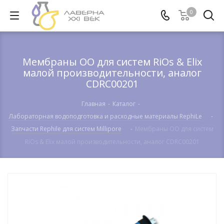
0
Мембраны ОО для систем RiOs & Elix
малой производительности, аналог
CDRC00201
Главная
-
Каталог
-
Лабораторная водоподготовка и расходные материалы RephiLe
-
Запчасти Rephile для систем Millipore
-
Мембраны ОО для систем
RiOs & Elix малой производительности, аналог CDRC00201