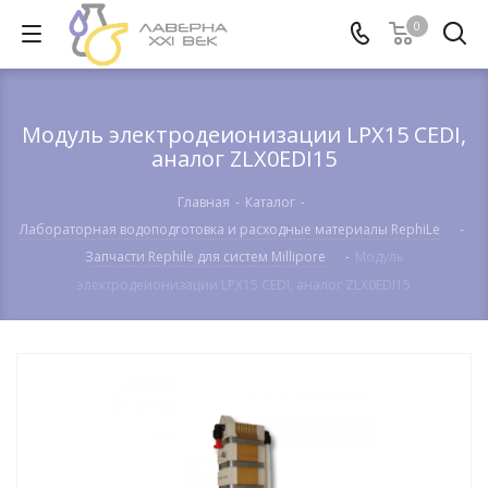
0
Модуль электродеионизации LPX15 CEDI,
аналог ZLX0EDI15
Главная
-
Каталог
-
Лабораторная водоподготовка и расходные материалы RephiLe
-
Запчасти Rephile для систем Millipore
-
Модуль
электродеионизации LPX15 CEDI, аналог ZLX0EDI15