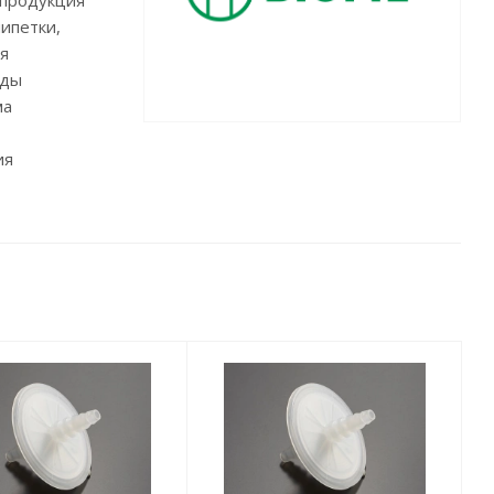
 продукция
пипетки,
я
еды
ма
ия