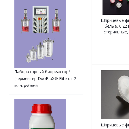
Шприцевые фи
белые, 0.22 
стерильные, 
Лабораторный биореактор/
ферментер DuoBioX® Elite от 2
млн. рублей
Шприцевые фи