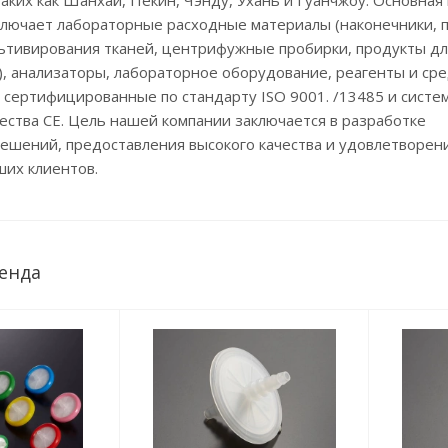
таких как Шанхай, Пекин, Чэнду, Ухань и Гуанчжоу. Основная
n включает лабораторные расходные материалы (наконечники, 
льтивирования тканей, центрифужные пробирки, продукты дл
), анализаторы, лабораторное оборудование, реагенты и ср
 сертифицированные по стандарту ISO 9001. /13485 и систе
ства CE. Цель нашей компании заключается в разработке
ешений, предоставления высокого качества и удовлетворен
ших клиентов.
енда