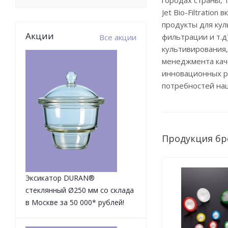
городах страны, 
Jet Bio-Filtratio
продукты для ку
Акции
фильтрации и т.д
Все акции
культивирования,
менеджмента каче
инновационных р
потребностей на
Продукция бр
Эксикатор DURAN®
стеклянный Ø250 мм со склада
в Москве за 50 000* рублей!