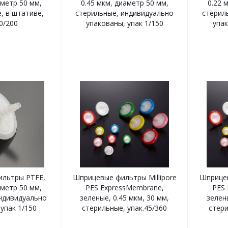
аметр 50 мм,
0.45 мкм, диаметр 50 мм,
0.22 
, в штативе,
стерильные, индивидуально
стерил
0/200
упакованы, упак 1/150
упак
льтры PTFE,
Шприцевые фильтры Millipore
Шприцев
аметр 50 мм,
PES ExpressMembrane,
PES 
ндивидуально
зеленые, 0.45 мкм, 30 мм,
зелены
упак 1/150
стерильные, упак.45/360
стери