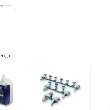
одукции
енда