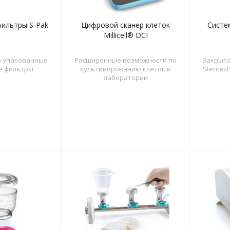
ильтры S-Pak
Цифровой сканер клеток
Систем
Millicell® DCI
 упакованные
Расширенные возможности по
Закрыта
е фильтры
культивированию клеток в
Sterites
лаборатории