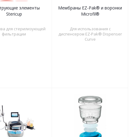
трующие элементы
Мембраны EZ-Pak® и воронки
Stericup
Microfil®
тва для стерилизующей
Для использования с
фильтрации
диспенсером EZ-Pak® Dispenser
Curve