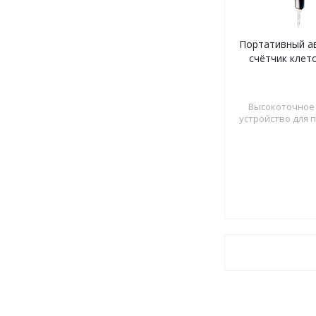
Портативный а
счётчик клето
Высокоточное
устройство для 