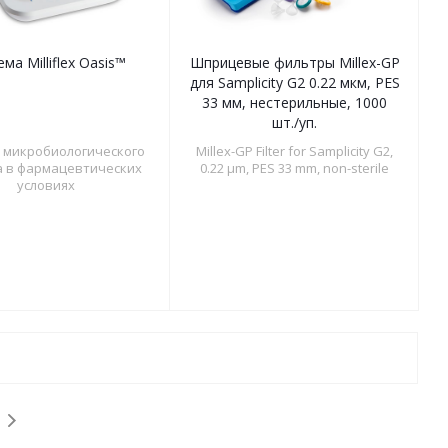
ма Milliflex Oasis™
Шприцевые фильтры Millex-GP
для Samplicity G2 0.22 мкм, PES
33 мм, нестерильные, 1000
шт./уп.
 микробиологического
Millex-GP Filter for Samplicity G2,
а в фармацевтических
0.22 µm, PES 33 mm, non-sterile
условиях