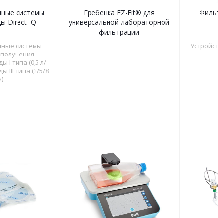
ные системы
Гребенка EZ-Fit® для
Филь
ы Direct–Q
универсальной лабораторной
фильтрации
ные системы
Устройс
 получения
 I типа (0,5 л/
ы III типа (3/5/8
ч)