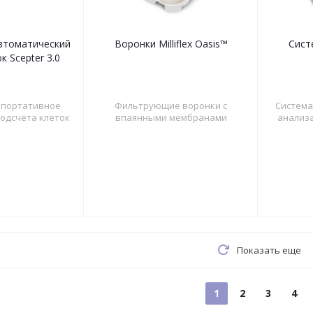
втоматический
Воронки Milliflex Oasis™
Систе
к Scepter 3.0
 портативное
Фильтрующие воронки с
Система
подсчёта клеток
впаянными мембранами
анализ
Показать еще
1
2
3
4