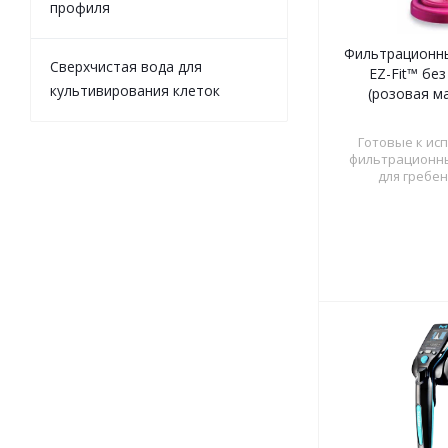
профиля
Фильтрационны
Сверхчистая вода для
EZ-Fit™ бе
культивирования клеток
(розовая м
Готовые к ис
фильтрационны
для гребен