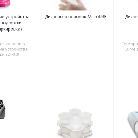
е устройства
Диспенсер воронок Microfil®
Диспе
з подложки
аркировка)
пользованию
Сенсорн
е устройства
Curve 
ки EZ-Fit®