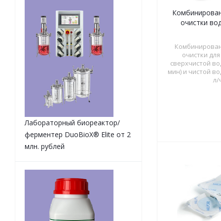
Комбинирован
очистки вод
Комбинирован
очистки для
сверхчистой воды
мин) и чистой вод
л/
Лабораторный биореактор/
ферментер DuoBioX® Elite от 2
млн. рублей