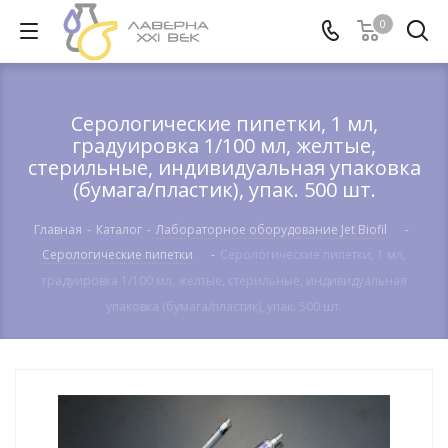
0
Серологические пипетки, 1 мл,
градуировка 1/100 мл, желтые,
стерильные, индивидуальная упаковка
(бумага/пластик), упак. 500 шт.
Главная
-
Каталог
-
Лабораторное оборудование Jet Biofil
-
Серологические пипетки
-
Серологические пипетки, 1 мл,
градуировка 1/100 мл, желтые, стерильные, индивидуальная
упаковка (бумага/пластик), упак. 500 шт.