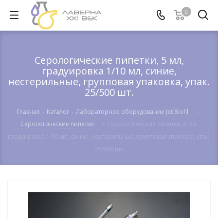
0
Серологические пипетки, 5 мл,
градуировка 1/10 мл, синие,
нестерильные, групповая упаковка, упак.
25/500 шт.
Главная
-
Каталог
-
Лабораторное оборудование Jet Biofil
-
Серологические пипетки
-
Серологические пипетки, 5 мл,
градуировка 1/10 мл, синие, нестерильные, групповая упаковка, упак.
25/500 шт.